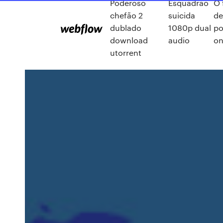
Poderoso
Esquadrão
O 
chefão 2
suicida
de
dublado
1080p dual
po
download
audio
on
utorrent