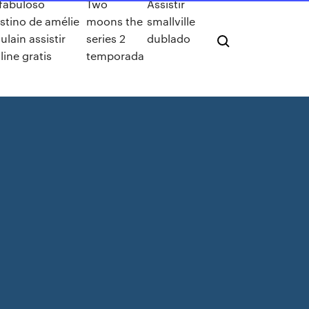
fabuloso
Two
Assistir
stino de amélie
moons the
smallville
ulain assistir
series 2
dublado
line gratis
temporada